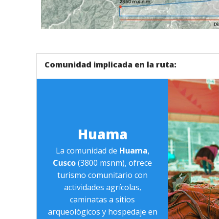
Tour - Lamay Clasico Trail - Cusco - Explorinka
Comunidad implicada en la ruta:
Huama
La comunidad de
Huama
,
Cusco
(3800 msnm), ofrece
turismo comunitario con
actividades agrícolas,
caminatas a sitios
arqueológicos y hospedaje en