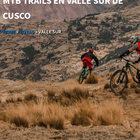
MTB TRAILS EN VALLE SUR DE
CUSCO
HOME
»
RUTAS
»
VALLE SUR