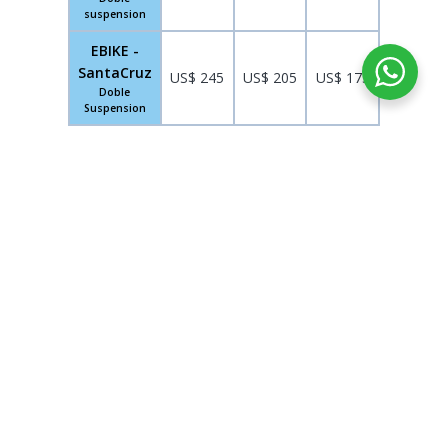
suspension
EBIKE -
SantaCruz
US$ 245
US$ 205
US$ 175
Doble
Suspension
MAPA DEL TOUR EN BICICLETA LAMAY EN
CUSCO