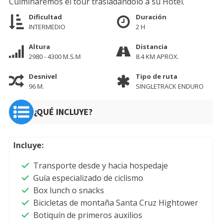
Culminaremos el tour trasladándolo a su Hotel.
Dificultad
Duración
INTERMEDIO
2 H
Altura
Distancia
2980 - 4300 M.S.M
8.4 KM APROX.
Desnivel
Tipo de ruta
96 M.
SINGLETRACK ENDURO
¿QUÉ INCLUYE?
Incluye:
Transporte desde y hacia hospedaje
Guía especializado de ciclismo
Box lunch o snacks
Bicicletas de montaña Santa Cruz Hightower
Botiquín de primeros auxilios