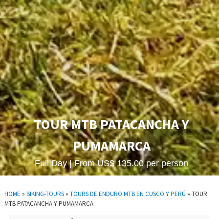
TOUR MTB PATACANCHA Y
PUMAMARCA
Full Day | From US$ 135.00 per person
HOME
»
BIKING-TOURS
»
TOURS DE ENDURO MTB EN CUSCO Y PERÚ
»
TOUR
MTB PATACANCHA Y PUMAMARCA