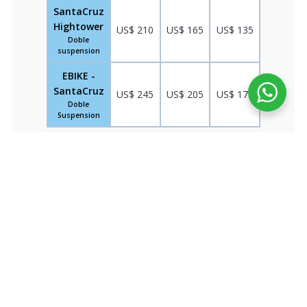
SantaCruz
Hightower
US$ 210
US$ 165
US$ 135
Doble
suspension
EBIKE -
SantaCruz
US$ 245
US$ 205
US$ 175
Doble
Suspension
MAPA DEL TOUR MTB PATACANCHA Y
PUMAMARCA