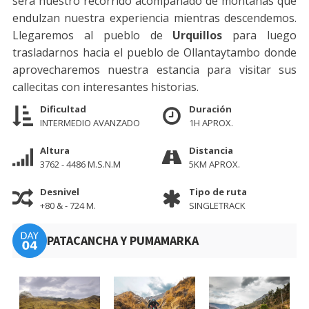
será nuestro recorrido acompañado de montañas que
endulzan nuestra experiencia mientras descendemos.
Llegaremos al pueblo de
Urquillos
para luego
trasladarnos hacia el pueblo de Ollantaytambo donde
aprovecharemos nuestra estancia para visitar sus
callecitas con interesantes historias.
Dificultad
Duración
INTERMEDIO AVANZADO
1H APROX.
Altura
Distancia
3762 - 4486 M.S.N.M
5KM APROX.
Desnivel
Tipo de ruta
+80 & - 724 M.
SINGLETRACK
PATACANCHA Y PUMAMARKA