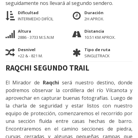
seguidamente nos llevará al segundo sendero.
Dificultad
Duración
INTERMEDIO DIFÍCIL
2H APROX.
Altura
Distancia
2886 - 3733 M.S.N.M
10.51 KM APROX.
Desnivel
Tipo de ruta
+22 & - 821 M.
SINGLETRACK
RAQCHI SEGUNDO TRAIL
El Mirador de
Raqchi
será nuestro destino, donde
podremos observar la cordillera del río Vilcanota y
aprovechar en capturar buenas fotografías. Luego de
la charla de seguridad y estar listos con nuestro
equipo de protección, comenzaremos el recorrido por
una sección fluida entre casas hechas de barro.
Encontraremos en el camino secciones de piedra,
curvas cerradas y algunas pequeñas rampas que