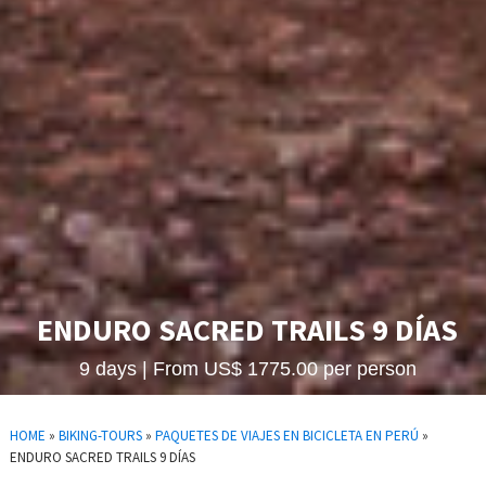
ENDURO SACRED TRAILS 9 DÍAS
9 days | From US$ 1775.00 per person
HOME
»
BIKING-TOURS
»
PAQUETES DE VIAJES EN BICICLETA EN PERÚ
»
ENDURO SACRED TRAILS 9 DÍAS