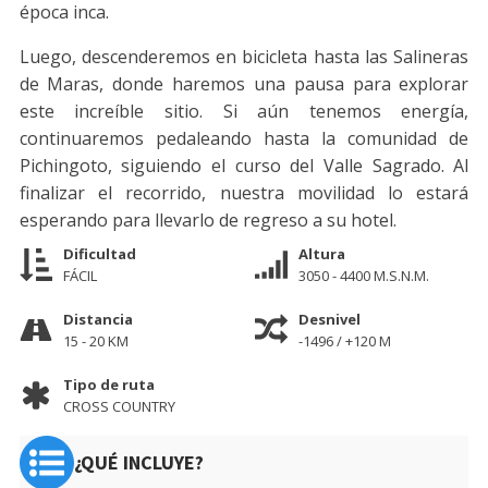
época inca.
Luego, descenderemos en bicicleta hasta las Salineras
de Maras, donde haremos una pausa para explorar
este increíble sitio. Si aún tenemos energía,
continuaremos pedaleando hasta la comunidad de
Pichingoto, siguiendo el curso del Valle Sagrado. Al
finalizar el recorrido, nuestra movilidad lo estará
esperando para llevarlo de regreso a su hotel.
Dificultad
Altura
FÁCIL
3050 - 4400 M.S.N.M.
Distancia
Desnivel
15 - 20 KM
-1496 / +120 M
Tipo de ruta
CROSS COUNTRY
¿QUÉ INCLUYE?