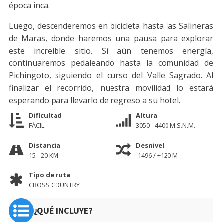
época inca.
Luego, descenderemos en bicicleta hasta las Salineras
de Maras, donde haremos una pausa para explorar
este increíble sitio. Si aún tenemos energía,
continuaremos pedaleando hasta la comunidad de
Pichingoto, siguiendo el curso del Valle Sagrado. Al
finalizar el recorrido, nuestra movilidad lo estará
esperando para llevarlo de regreso a su hotel.
Dificultad
Altura
FÁCIL
3050 - 4400 M.S.N.M.
Distancia
Desnivel
15 - 20 KM
-1496 / +120 M
Tipo de ruta
CROSS COUNTRY
¿QUÉ INCLUYE?