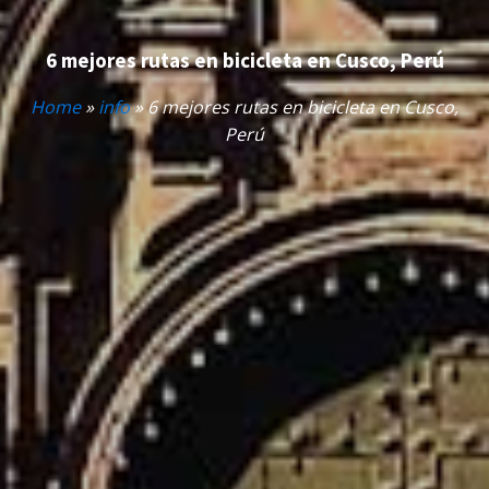
6 mejores rutas en bicicleta en Cusco, Perú
Home
»
info
»
6 mejores rutas en bicicleta en Cusco,
Perú