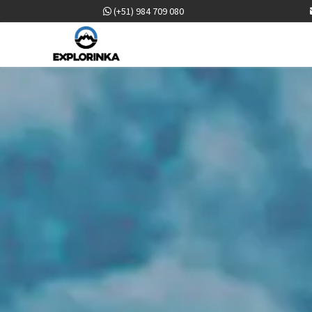
(+51) 984 709 080